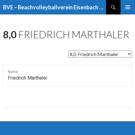
Suchen
BVE – Beachvolleyballverein Eisenbach e.V.
ZUM
PRIMÄR
INHALT
MENÜ
SPRINGEN
8,0
FRIEDRICH MARTHALER
Name
Friedrich Marthaler
Beitragsnavigation