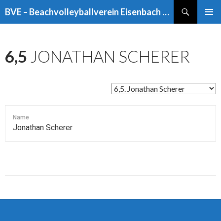
Suchen
BVE – Beachvolleyballverein Eisenbach e.V.
ZUM
PRIMÄR
INHALT
MENÜ
SPRINGEN
6,5
JONATHAN SCHERER
Name
Jonathan Scherer
Beitragsnavigation